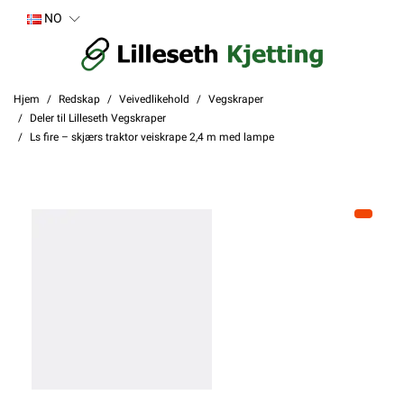
NO
Hjem
Redskap
Veivedlikehold
Vegskraper
Deler til Lilleseth Vegskraper
Ls fire – skjærs traktor veiskrape 2,4 m med lampe