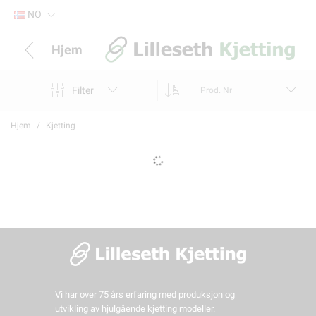
NO
Hjem
Filter
Prod. Nr
Hjem
Kjetting
Vi har over 75 års erfaring med produksjon og
utvikling av hjulgående kjetting modeller.