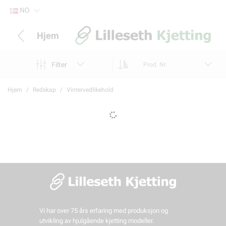
NO
Hjem
Filter
Prod. Nr
Hjem
Redskap
Vintervedlikehold
Vi har over 75 års erfaring med produksjon og
utvikling av hjulgående kjetting modeller.