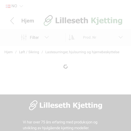
NO
Hjem
Filter
Prod. Nr
Hjem
Løft / Sikring
Lastesurringer, hjulsurring og hjørnebeskyttelse
Vi har over 75 års erfaring med produksjon og
utvikling av hjulgående kjetting modeller.