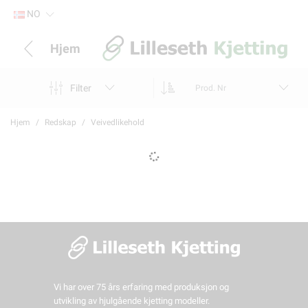
NO
Hjem
Filter
Prod. Nr
Hjem
Redskap
Veivedlikehold
Vi har over 75 års erfaring med produksjon og
utvikling av hjulgående kjetting modeller.