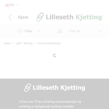
NO
Hjem
Filter
Prod. Nr
Hjem
Løft / Sikring
Gravemaskinkrok
Vi har over 75 års erfaring med produksjon og
utvikling av hjulgående kjetting modeller.