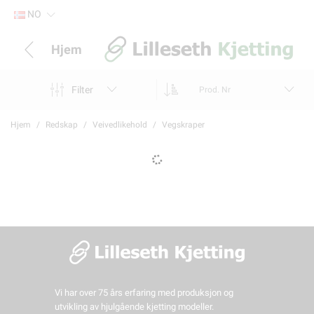
NO
Hjem
Filter
Prod. Nr
Hjem
Redskap
Veivedlikehold
Vegskraper
Vi har over 75 års erfaring med produksjon og
utvikling av hjulgående kjetting modeller.