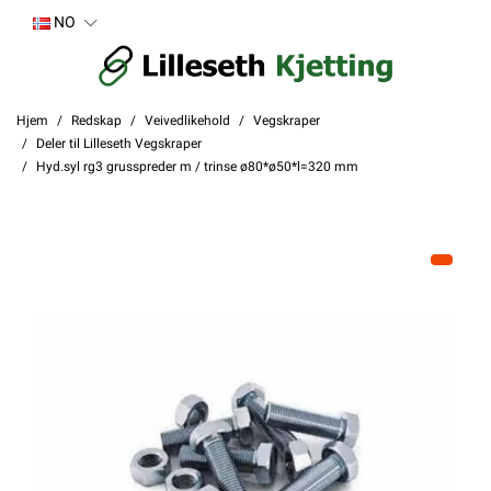
NO
Hjem
Redskap
Veivedlikehold
Vegskraper
Deler til Lilleseth Vegskraper
Hyd.syl rg3 grusspreder m / trinse ø80*ø50*l=320 mm