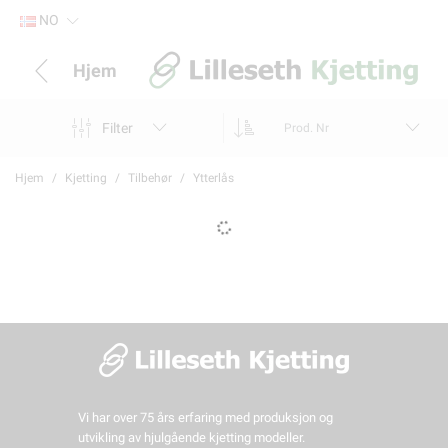
NO
Hjem
Filter
Prod. Nr
Hjem
Kjetting
Tilbehør
Ytterlås
Vi har over 75 års erfaring med produksjon og
utvikling av hjulgående kjetting modeller.