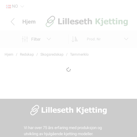
NO
Hjem
Filter
Prod. Nr
Hjem
Redskap
Skogsredskap
Tømmerklo
Vi har over 75 års erfaring med produksjon og
utvikling av hjulgående kjetting modeller.