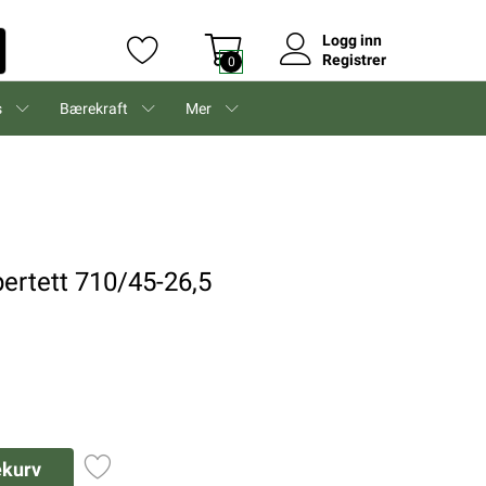
Logg inn
Registrer
0
s
Bærekraft
Mer
ertett 710/45-26,5
ekurv