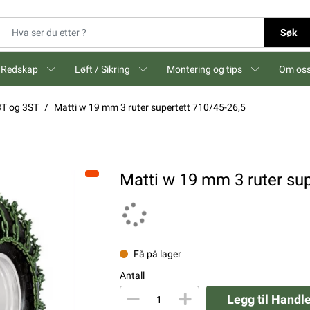
Søk
Redskap
Løft / Sikring
Montering og tips
Om os
3T og 3ST
Matti w 19 mm 3 ruter supertett 710/45-26,5
Matti w 19 mm 3 ruter sup
Få på lager
Antall
Legg til Handl