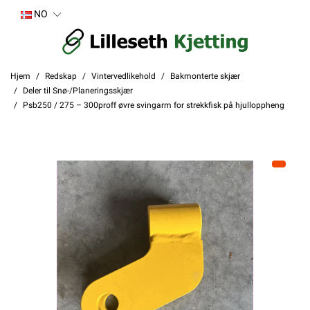
NO
Hjem
Redskap
Vintervedlikehold
Bakmonterte skjær
Deler til Snø-/Planeringsskjær
Psb250 / 275 – 300proff øvre svingarm for strekkfisk på hjulloppheng