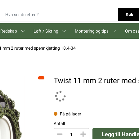
Søk
Redskap
Løft / Sikring
Montering og tips
Om os
1 mm 2 ruter med spennkjetting 18.4-34
Twist 11 mm 2 ruter med 
Få på lager
Antall
Legg til Handl