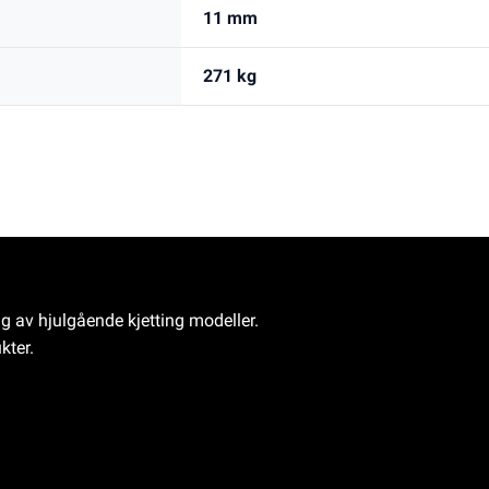
11 mm
271 kg
ng av hjulgående kjetting modeller.
kter.