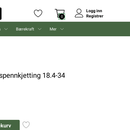
Logg inn
Registrer
0
s
Bærekraft
Mer
spennkjetting 18.4-34
ekurv