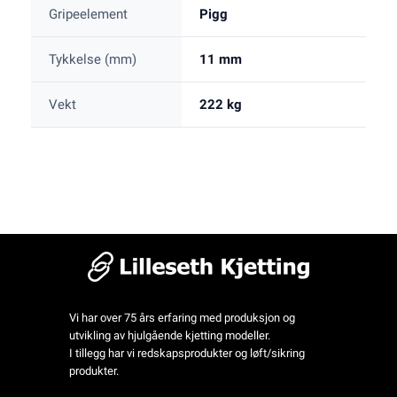
Gripeelement
Pigg
Tykkelse (mm)
11 mm
Vekt
222 kg
Vi har over 75 års erfaring med produksjon og
utvikling av hjulgående kjetting modeller.
I tillegg har vi redskapsprodukter og løft/sikring
produkter.