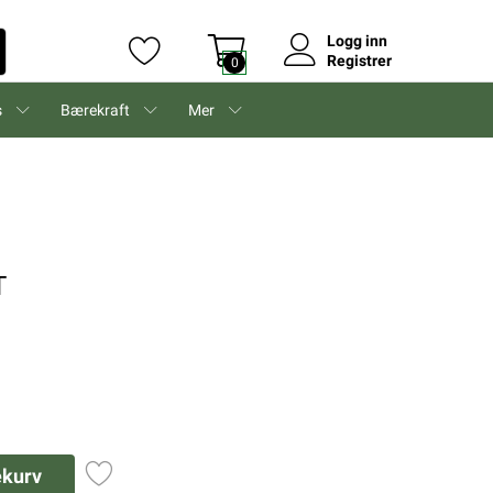
Logg inn
Registrer
0
s
Bærekraft
Mer
T
ekurv