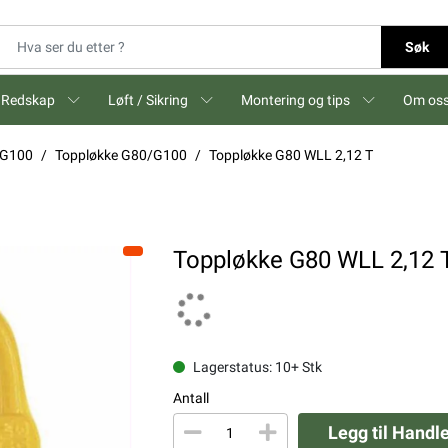
Søk
Redskap
Løft / Sikring
Montering og tips
Om os
 G100
Toppløkke G80/G100
Toppløkke G80 WLL 2,12 T
Toppløkke G80 WLL 2,12 
Lagerstatus: 10+ Stk
Antall
Legg til Handl