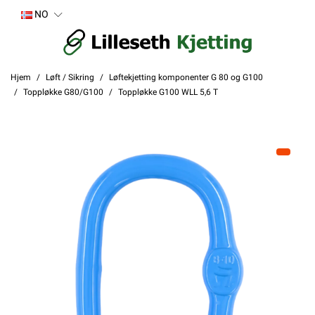
NO
Hjem
Løft / Sikring
Løftekjetting komponenter G 80 og G100
Toppløkke G80/G100
Toppløkke G100 WLL 5,6 T