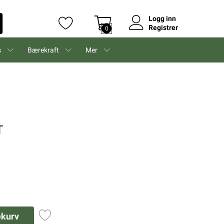
Logg inn
Registrer
0
s
Bærekraft
Mer
T
ekurv