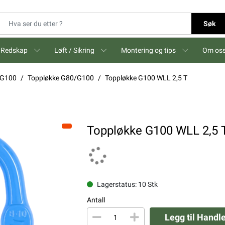
Søk
Redskap
Løft / Sikring
Montering og tips
Om os
 G100
Toppløkke G80/G100
Toppløkke G100 WLL 2,5 T
Toppløkke G100 WLL 2,5 
Lagerstatus: 10 Stk
Antall
Legg til Handl