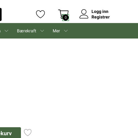
Logg inn
Registrer
0
s
Bærekraft
Mer
ekurv