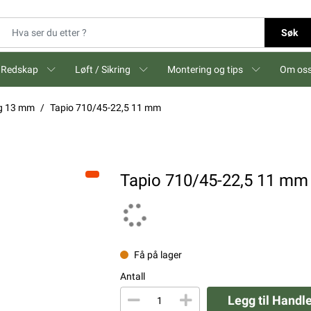
Søk
Redskap
Løft / Sikring
Montering og tips
Om os
og 13 mm
Tapio 710/45-22,5 11 mm
Tapio 710/45-22,5 11 mm
Få på lager
Antall
Legg til Handl