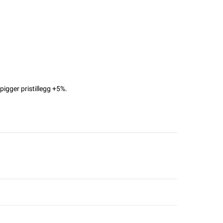
igger pristillegg +5%.