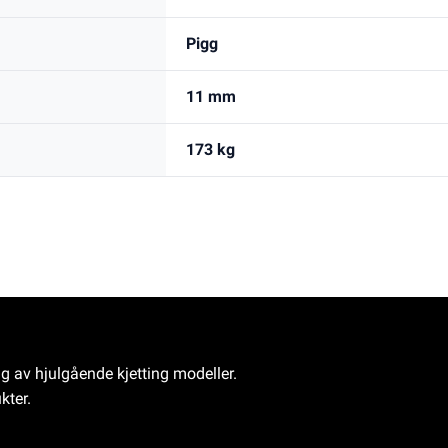
Pigg
11 mm
173 kg
ng av hjulgående kjetting modeller.
kter.