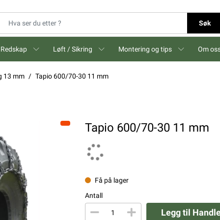
Søk
Redskap
Løft / Sikring
Montering og tips
Om os
og 13 mm
Tapio 600/70-30 11 mm
Tapio 600/70-30 11 mm
Få på lager
Antall
Legg til Handl