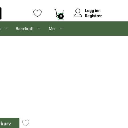
Logg inn
Registrer
0
s
Bærekraft
Mer
ekurv