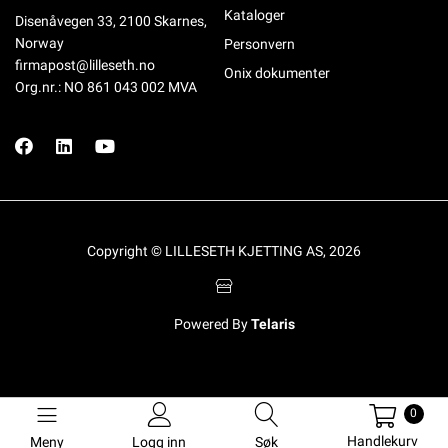
Kataloger
Disenåvegen 33, 2100 Skarnes,
Norway
Personvern
firmapost@lilleseth.no
Onix dokumenter
Org.nr.: NO 861 043 002 MVA
Copyright © LILLESETH KJETTING AS, 2026
Powered By
Telaris
0
Handlekurv
Meny
Logg inn
Søk