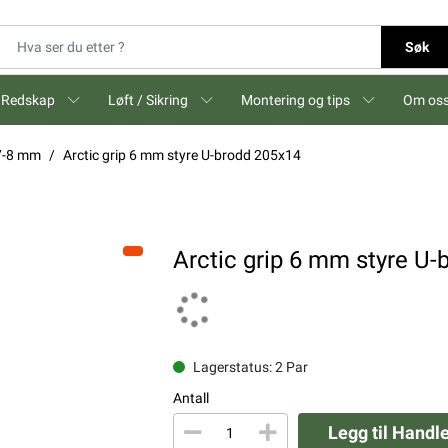
Søk
Redskap
Løft / Sikring
Montering og tips
Om os
-7-8 mm
Arctic grip 6 mm styre U-brodd 205x14
Arctic grip 6 mm styre U
Lagerstatus: 2 Par
Antall
Legg til Handl