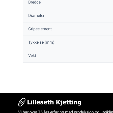
Bredde
Diameter
Gripeelement
Tykkelse (mm)
Vekt
Vi har over 75 års erfaring med produksjon og utvikli