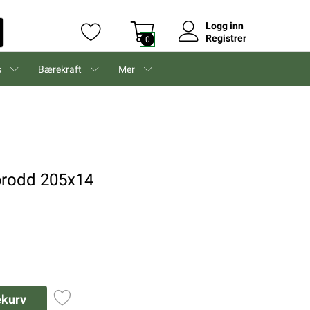
Logg inn
Registrer
0
s
Bærekraft
Mer
-brodd 205x14
ekurv