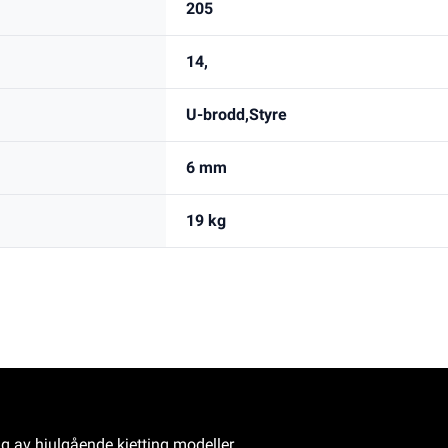
205
14,
U-brodd,Styre
6 mm
19 kg
ng av hjulgående kjetting modeller.