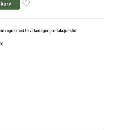
ekurv
man regne med to virkedager produksjonstid.
mm