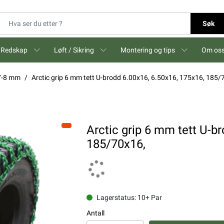
Søk
Redskap
Løft / Sikring
Montering og tips
Om os
-7-8 mm
Arctic grip 6 mm tett U-brodd 6.00x16, 6.50x16, 175x16, 185/
Arctic grip 6 mm tett U-b
185/70x16,
Lagerstatus: 10+ Par
Antall