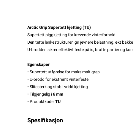
Arctic Grip Supertett kjetting (TU)
Supertett piggkjetting for krevende vinterforhold.
Den tette lenkestrukturen gir jevnere belastning, økt bakk
U-brodden sikrer effektivt feste på is, bratte partier og k
Egenskaper
• Supertett utførelse for maksimalt grep
• U-brodd for ekstremt vinterfeste
• Slitesterk og stabil vridd kjetting
• Tilgjengelig i
6 mm
• Produktkode:
TU
Spesifikasjon