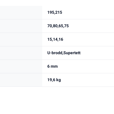
195,215
70,80,65,75
15,14,16
U-brodd,Supertett
6 mm
19,6 kg