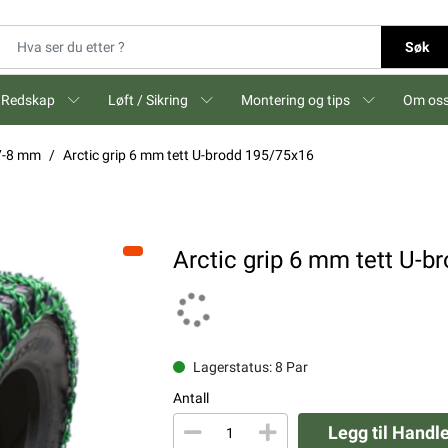
Søk
Redskap
Løft / Sikring
Montering og tips
Om os
-7-8 mm
Arctic grip 6 mm tett U-brodd 195/75x16
Arctic grip 6 mm tett U-
Lagerstatus: 8 Par
Antall
Legg til Handl