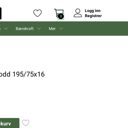
Logg inn
Registrer
0
s
Bærekraft
Mer
brodd 195/75x16
ekurv