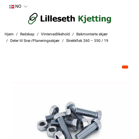
NO
Hjem
Redskap
Vintervedlikehold
Bakmonterte skjær
Deler til Snø-/Planeringsskjær
Strekkfisk 260 – 350 / 19