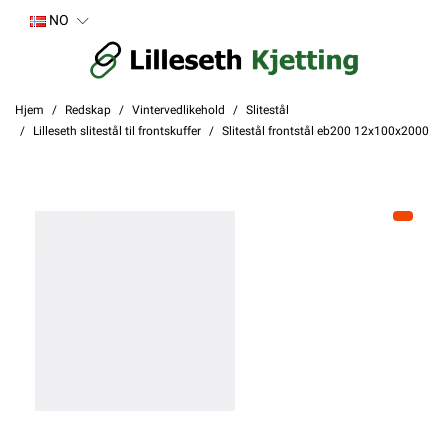
NO
Hjem
Redskap
Vintervedlikehold
Slitestål
Lilleseth slitestål til frontskuffer
Slitestål frontstål eb200 12x100x2000