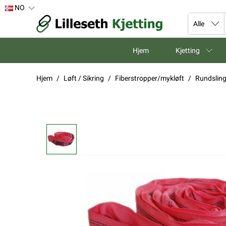
NO
Hjem
Kjetting
Hjem
Løft / Sikring
Fiberstropper/mykløft
Rundslin