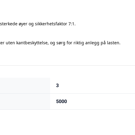
rsterkede øyer
og sikkerhetsfaktor
7:1
.
r uten kantbeskyttelse, og sørg for riktig anlegg på lasten.
3
5000