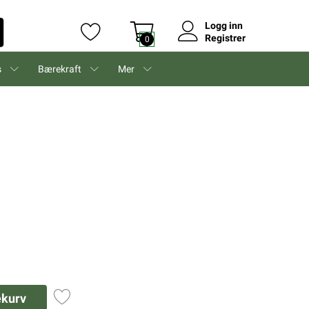
Logg inn
Registrer
0
s
Bærekraft
Mer
ekurv