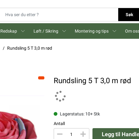
Søk
Redskap
Løft / Sikring
Montering og tips
Om os
g
Rundsling 5 T 3,0 m rød
Rundsling 5 T 3,0 m rød
Lagerstatus: 10+ Stk
Antall
Legg til Handl