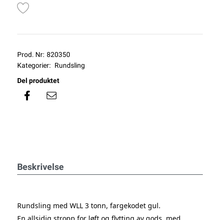
Prod. Nr:
820350
Kategorier:
Rundsling
Del produktet
Beskrivelse
Rundsling med
WLL 3 tonn
, fargekodet gul
.
En allsidig stropp for løft og flytting av gods, med