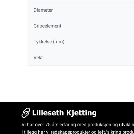
Diameter
Gripeelement
Tykkelse (mm)
Vekt
Vi har over 75 års erfaring med produksjon og utvikli
I tillegg har vi redskapsprodukter og løft/sikring produ