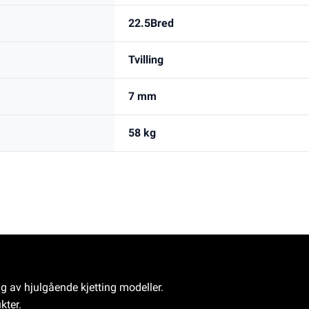
22.5Bred
Tvilling
7 mm
58 kg
ng av hjulgående kjetting modeller.
kter.