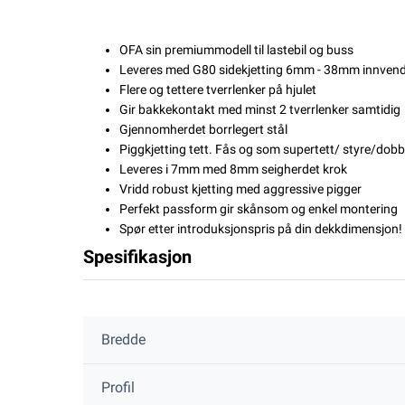
OFA sin premiummodell til lastebil og buss
Leveres med G80 sidekjetting 6mm - 38mm innvend
Flere og tettere tverrlenker på hjulet
Gir bakkekontakt med minst 2 tverrlenker samtidig
Gjennomherdet borrlegert stål
Piggkjetting tett. Fås og som supertett/ styre/dobb
Leveres i 7mm med 8mm seigherdet krok
Vridd robust kjetting med aggressive pigger
Perfekt passform gir skånsom og enkel montering
Spør etter introduksjonspris på din dekkdimensjon!
Spesifikasjon
Bredde
Profil