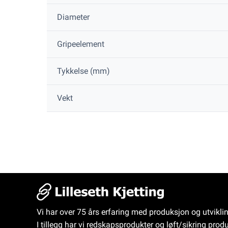
Diameter
Gripeelement
Tykkelse (mm)
Vekt
Vi har over 75 års erfaring med produksjon og utvikli
I tillegg har vi redskapsprodukter og løft/sikring produ