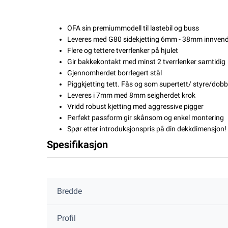
OFA sin premiummodell til lastebil og buss
Leveres med G80 sidekjetting 6mm - 38mm innvend
Flere og tettere tverrlenker på hjulet
Gir bakkekontakt med minst 2 tverrlenker samtidig
Gjennomherdet borrlegert stål
Piggkjetting tett. Fås og som supertett/ styre/dobb
Leveres i 7mm med 8mm seigherdet krok
Vridd robust kjetting med aggressive pigger
Perfekt passform gir skånsom og enkel montering
Spør etter introduksjonspris på din dekkdimensjon!
Spesifikasjon
Bredde
Profil