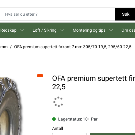
Søk
Redskap
Løft / Sikring
Montering og tips
Om os
7 mm
OFA premium supertett firkant 7 mm 305/70-19,5, 295/60-22,5
OFA premium supertett fi
22,5
Lagerstatus: 10+ Par
Antall