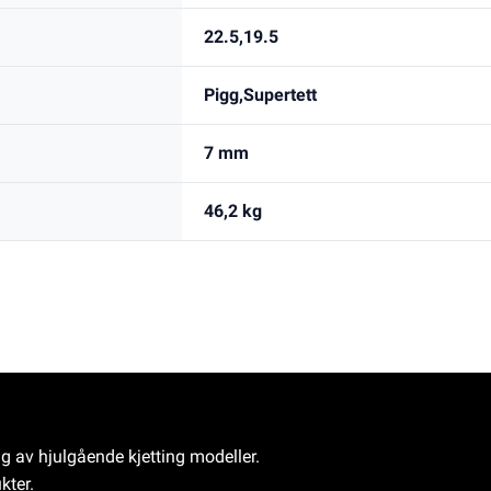
22.5,19.5
Pigg,Supertett
7 mm
46,2 kg
ng av hjulgående kjetting modeller.
kter.