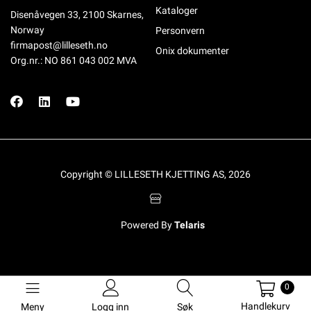
Kataloger
Disenåvegen 33, 2100 Skarnes,
Norway
Personvern
firmapost@lilleseth.no
Onix dokumenter
Org.nr.: NO 861 043 002 MVA
Copyright © LILLESETH KJETTING AS, 2026
Powered By
Telaris
0
Handlekurv
Meny
Logg inn
Søk