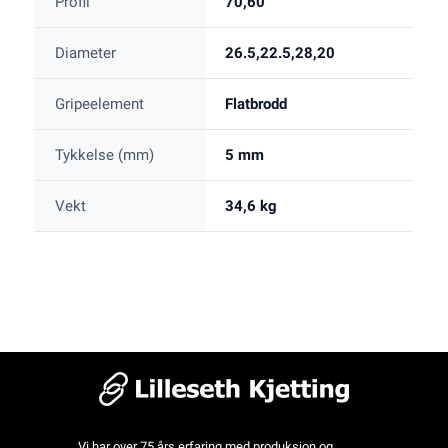
Profil
70,60
Diameter
26.5,22.5,28,20
Gripeelement
Flatbrodd
Tykkelse (mm)
5 mm
Vekt
34,6 kg
Vi har over 75 års erfaring med produksjon og