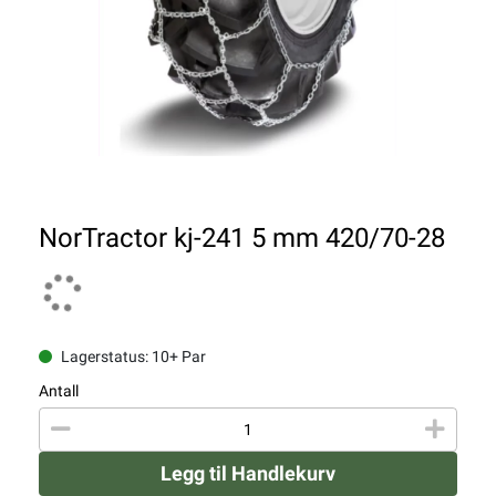
NorTractor kj-241 5 mm 420/70-28
Lagerstatus: 10+ Par
Antall
Legg til Handlekurv