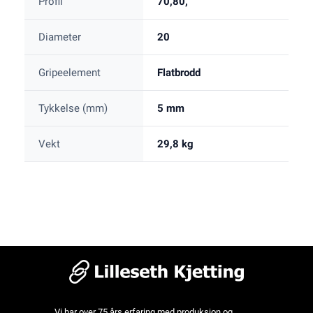
Profil
70,80,
Diameter
20
Gripeelement
Flatbrodd
Tykkelse (mm)
5 mm
Vekt
29,8 kg
Vi har over 75 års erfaring med produksjon og