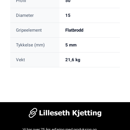
Profil
50
Diameter
15
Gripeelement
Flatbrodd
Tykkelse (mm)
5 mm
Vekt
21,6 kg
Vi har over 75 års erfaring med produksjon og