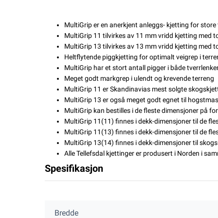
MultiGrip er en anerkjent anleggs- kjetting for stor
MultiGrip 11 tilvirkes av 11 mm vridd kjetting med t
MultiGrip 13 tilvirkes av 13 mm vridd kjetting med
Heltflytende piggkjetting for optimalt veigrep i terr
MultiGrip har et stort antall pigger i både tverrlenk
Meget godt markgrep i ulendt og krevende terreng
MultiGrip 11 er Skandinavias mest solgte skogskjetti
MultiGrip 13 er også meget godt egnet
til hogstmas
MultiGrip kan bestilles i de fleste dimensjoner på fo
MultiGrip 11(11) finnes i dekk-dimensjoner til de fl
MultiGrip 11(13) finnes i dekk-dimensjoner til de fl
MultiGrip 13(14) finnes i dekk-dimensjoner til sko
Alle Tellefsdal kjettinger er produsert i Norden i samm
Spesifikasjon
Bredde