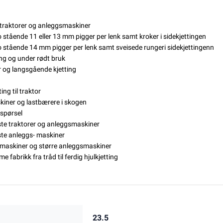
e traktorer og anleggsmaskiner
o stående 11 eller 13 mm pigger per lenk samt kroker i sidekjettingen
 to stående 14 mm
pigger per lenk samt sveisede runger
i sidekjettingenn
eng og under rødt bruk
er og langsgående kjetting
ng til traktor
kiner og lastbærere i skogen
rspørsel
este traktorer og anleggsmaskiner
este anleggs- maskiner
gsmaskiner og større anleggsmaskiner
e fabrikk fra tråd til ferdig hjulkjetting
23.5