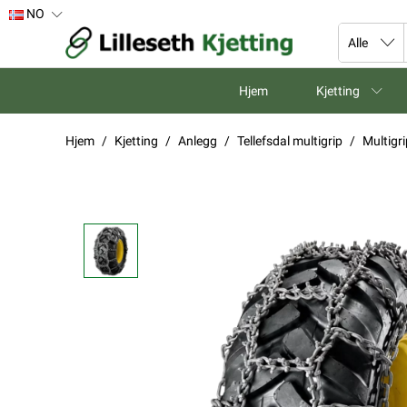
NO
Hjem
Kjetting
Hjem
Kjetting
Anlegg
Tellefsdal multigrip
Multigr