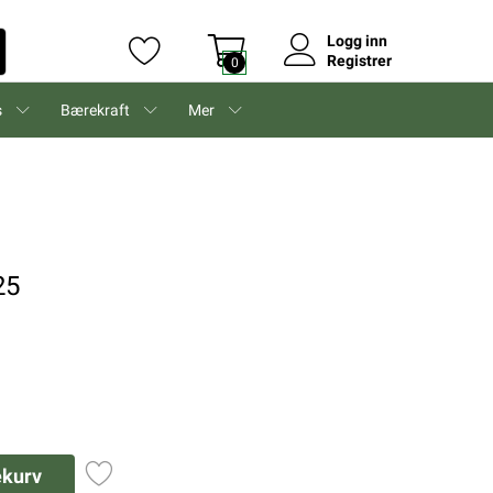
Logg inn
Registrer
0
s
Bærekraft
Mer
25
ekurv