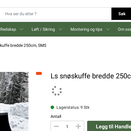
Søk
Redskap
Løft / Sikring
Montering og tips
Om os
skuffe bredde 250cm, SMS
Ls snøskuffe bredde 250
Lagerstatus: 9 Stk
Antall
Legg til Handl