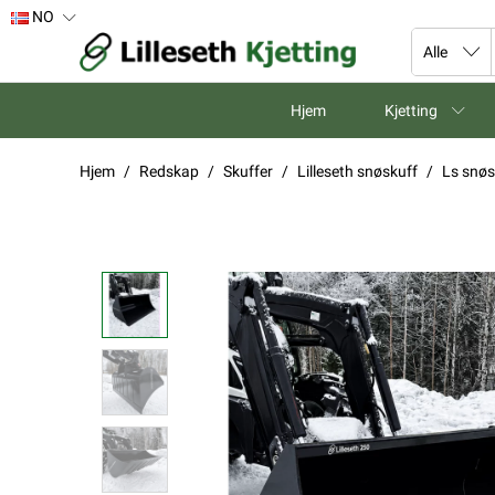
NO
Hjem
Kjetting
Hjem
Redskap
Skuffer
Lilleseth snøskuff
Ls snø