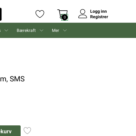
Logg inn
Registrer
0
s
Bærekraft
Mer
cm, SMS
ekurv