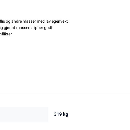
,flis og andre masser med lav egenvekt
g gjør at massen slipper godt
nflikter
319 kg