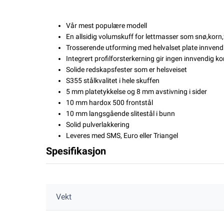
Vår mest populære modell
En allsidig volumskuff for lettmasser som snø,korn
Trosserende utforming med helvalset plate innvendi
Integrert profilforsterkerning gir ingen innvendig ko
Solide redskapsfester som er helsveiset
S355 stålkvalitet i hele skuffen
5 mm platetykkelse og 8 mm avstivning i sider
10 mm hardox 500 frontstål
10 mm langsgående slitestål i bunn
Solid pulverlakkering
Leveres med SMS, Euro eller Triangel
Spesifikasjon
Vekt