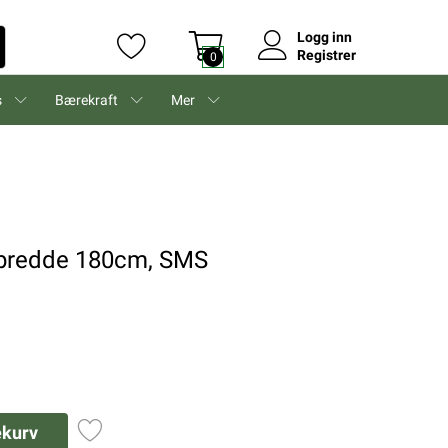
Logg inn
Registrer
0
s
Bærekraft
Mer
y bredde 180cm, SMS
ekurv