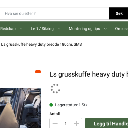
Søk
Redskap
Løft / Sikring
Montering og tips
Om os
Ls grusskuffe heavy duty bredde 180cm, SMS
Ls grusskuffe heavy dut
Lagerstatus: 1 Stk
Antall
Legg til Handl