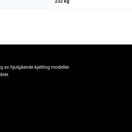
232 kg
ng av hjulgående kjetting modeller.
kter.