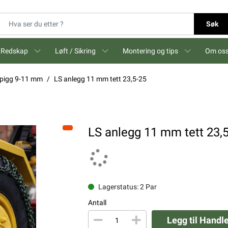
Søk
Redskap
Løft / Sikring
Montering og tips
Om os
k pigg 9-11 mm
LS anlegg 11 mm tett 23,5-25
LS anlegg 11 mm tett 23,
Lagerstatus: 2 Par
Antall
Legg til Handl