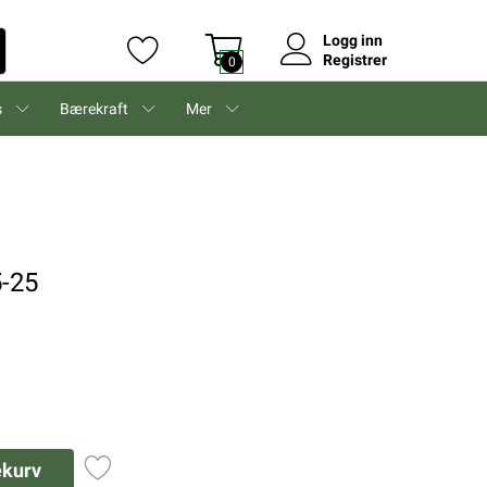
Logg inn
Registrer
0
s
Bærekraft
Mer
5-25
ekurv