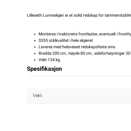
Lilleseth Lunneskjær er et solid redskap for tømmerstablin
Monteres i traktorens frontlaster, eventuelt i fro
S355 stålkvalitet i hele skjæret
Leveres med helsveiset redskapsfeste sms
Bredde 200 cm , høyde 80 cm , sideforhøyninger 3
Vekt 134 kg
Spesifikasjon
Vekt