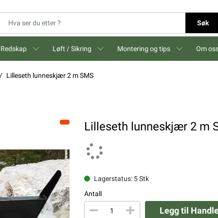
Søk
Redskap
Løft / Sikring
Montering og tips
Om os
Lilleseth lunneskjær 2 m SMS
Lilleseth lunneskjær 2 m
Lagerstatus: 5 Stk
Antall
Legg til Handl