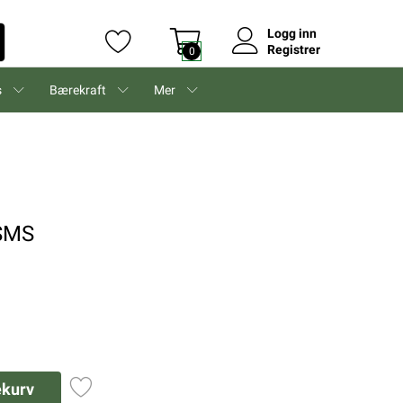
Logg inn
Registrer
0
s
Bærekraft
Mer
 SMS
ekurv