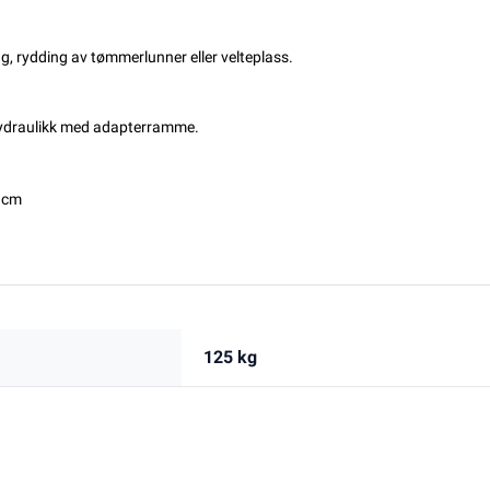
g, rydding av tømmerlunner eller velteplass.
nthydraulikk med adapterramme.
0 cm
125 kg