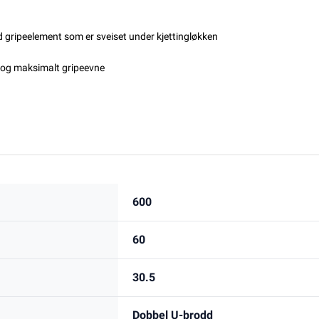
gripeelement som er sveiset under kjettingløkken
se og maksimalt gripeevne
600
60
30.5
Dobbel U-brodd