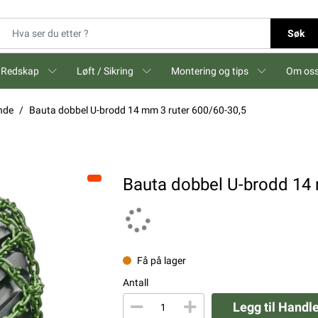
Søk
Redskap
Løft / Sikring
Montering og tips
Om os
nde
Bauta dobbel U-brodd 14 mm 3 ruter 600/60-30,5
Bauta dobbel U-brodd 14 
Få på lager
Antall
Legg til Handl