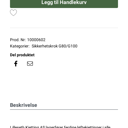
Legg til Handlekurv
Prod. Nr:
10000602
Kategorier:
Sikkerhetskrok G80/G100
Del produktet
Beskrivelse
Lilleseth Kjetting AS lagerfører ferdige løftekjettinger i alle