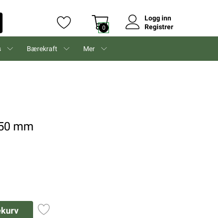
Logg inn
Registrer
0
s
Bærekraft
Mer
350 mm
ekurv