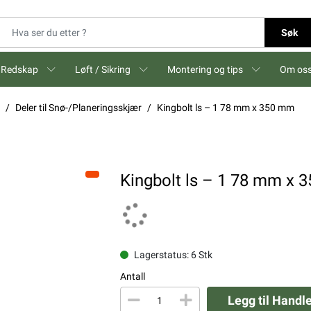
Søk
Redskap
Løft / Sikring
Montering og tips
Om os
Deler til Snø-/Planeringsskjær
Kingbolt ls – 1 78 mm x 350 mm
Kingbolt ls – 1 78 mm x 
Lagerstatus: 6 Stk
Antall
Legg til Handl