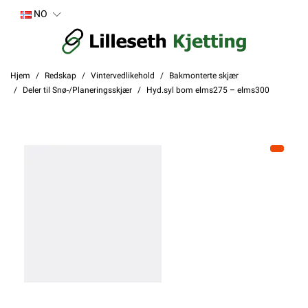
NO
Hjem
Redskap
Vintervedlikehold
Bakmonterte skjær
Deler til Snø-/Planeringsskjær
Hyd.syl bom elms275 – elms300