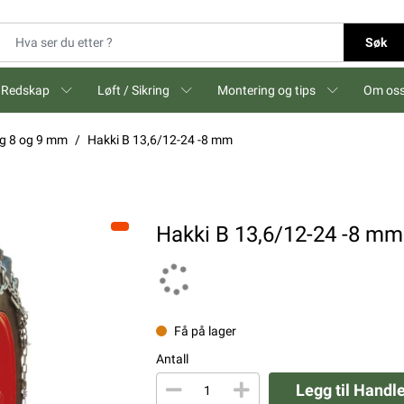
Søk
Redskap
Løft / Sikring
Montering og tips
Om os
gg 8 og 9 mm
Hakki B 13,6/12-24 -8 mm
Hakki B 13,6/12-24 -8 mm
Få på lager
Antall
Legg til Handl