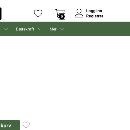
Logg inn
Registrer
0
s
Bærekraft
Mer
ekurv