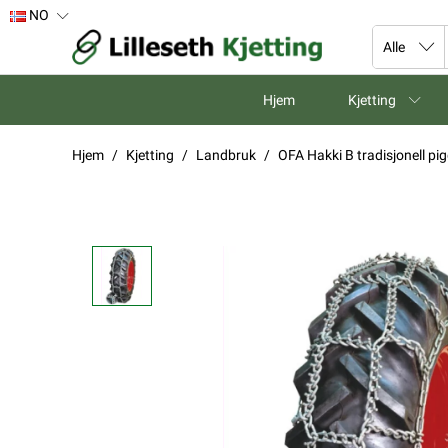
NO
Hjem
Kjetting
Hjem
Kjetting
Landbruk
OFA Hakki B tradisjonell pi