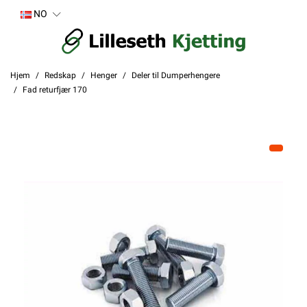
NO
Hjem
Redskap
Henger
Deler til Dumperhengere
Fad returfjær 170