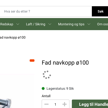
Søk
Redskap
Løft / Sikring
Montering og tips
Om os
ad navkopp ø100
Fad navkopp ø100
Lagerstatus: 9 Stk
Antall
Legg til Handl