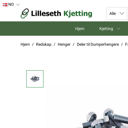
NO
Hjem
Kjetting
Hjem
Redskap
Henger
Deler til Dumperhengere
F