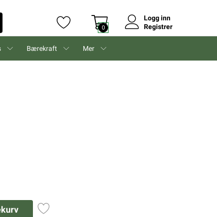
Logg inn
Registrer
0
s
Bærekraft
Mer
ekurv