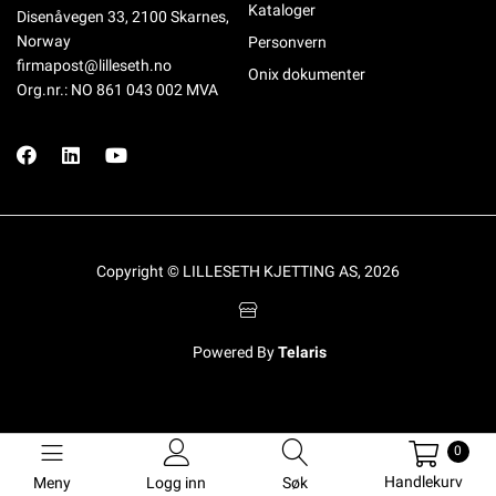
Kataloger
Disenåvegen 33, 2100 Skarnes,
Norway
Personvern
firmapost@lilleseth.no
Onix dokumenter
Org.nr.: NO 861 043 002 MVA
Copyright © LILLESETH KJETTING AS, 2026
Powered By
Telaris
0
Handlekurv
Meny
Logg inn
Søk