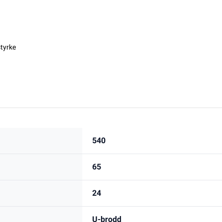
styrke
540
65
24
U-brodd