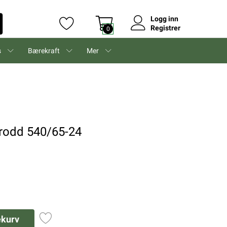
Logg inn
Registrer
0
s
Bærekraft
Mer
brodd 540/65-24
ekurv