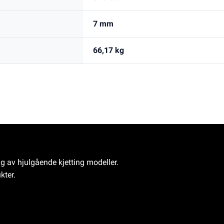
7 mm
66,17 kg
ng av hjulgående kjetting modeller.
kter.