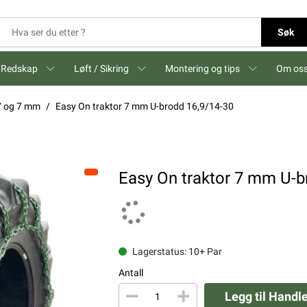
Søk
Redskap
Løft / Sikring
Montering og tips
Om os
,7 og 7 mm
Easy On traktor 7 mm U-brodd 16,9/14-30
Easy On traktor 7 mm U-b
Lagerstatus: 10+ Par
Antall
Legg til Handl