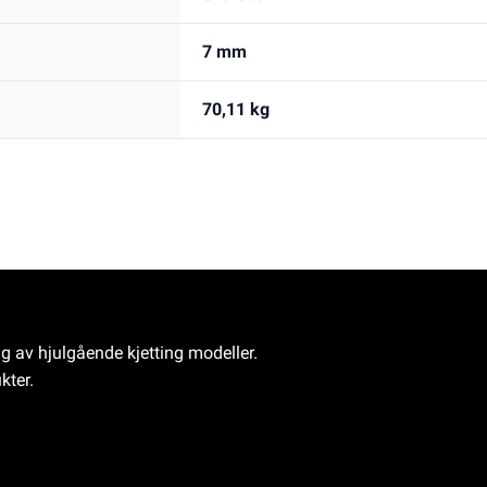
7 mm
70,11 kg
ng av hjulgående kjetting modeller.
kter.