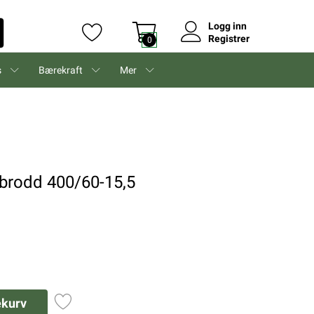
Logg inn
Registrer
0
s
Bærekraft
Mer
brodd 400/60-15,5
ekurv