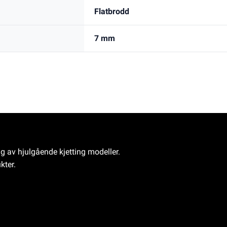
Flatbrodd
7 mm
ng av hjulgående kjetting modeller.
kter.