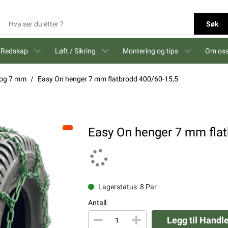
Søk
Redskap
Løft / Sikring
Montering og tips
Om os
 og 7 mm
Easy On henger 7 mm flatbrodd 400/60-15,5
Easy On henger 7 mm flat
Lagerstatus: 8 Par
Antall
Legg til Handl