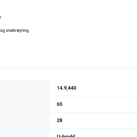
e
g og snøbrøyting
14.9,440
65
28
U-brodd