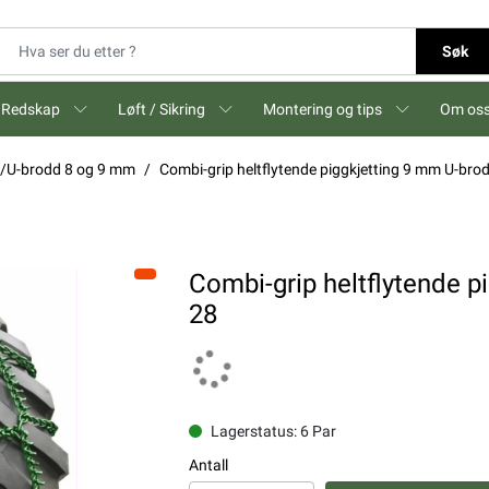
Søk
Redskap
Løft / Sikring
Montering og tips
Om os
gg/U-brodd 8 og 9 mm
Combi-grip heltflytende piggkjetting 9 mm U-bro
Combi-grip heltflytende p
28
Lagerstatus: 6 Par
Antall